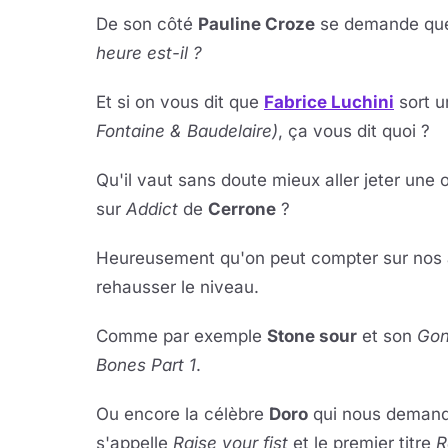
De son côté
Pauline Croze
se demande que
heure est-il ?
Et si on vous dit que
Fabrice Luchini
sort u
Fontaine & Baudelaire)
, ça vous dit quoi ?
Qu'il vaut sans doute mieux aller jeter une o
sur
Addict
de
Cerrone
?
Heureusement qu'on peut compter sur nos a
rehausser le niveau.
Comme par exemple
Stone sour
et son
Gon
Bones Part 1
.
Ou encore la célèbre
Doro
qui nous demande
s'appelle
Raise your fist
et le premier titre
R