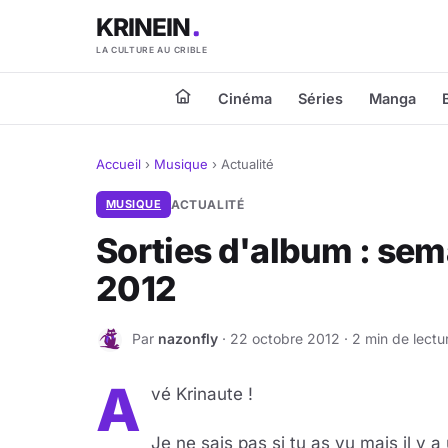
KRINEIN
LA CULTURE AU CRIBLE
Cinéma
Séries
Manga
Accueil
›
Musique
›
Actualité
MUSIQUE
ACTUALITÉ
Sorties d'album : sem
2012
Par
nazonfly
· 22 octobre 2012 · 2 min de lectu
N
A
vé Krinaute !
Je ne sais pas si tu as vu mais il y a