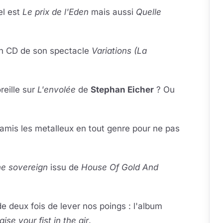
l est
Le prix de l'Eden
mais aussi
Quelle
n CD de son spectacle
Variations (La
reille sur
L'envolée
de
Stephan Eicher
? Ou
mis les metalleux en tout genre pour ne pas
e sovereign
issu de
House Of Gold And
 deux fois de lever nos poings : l'album
aise your fist in the air
.