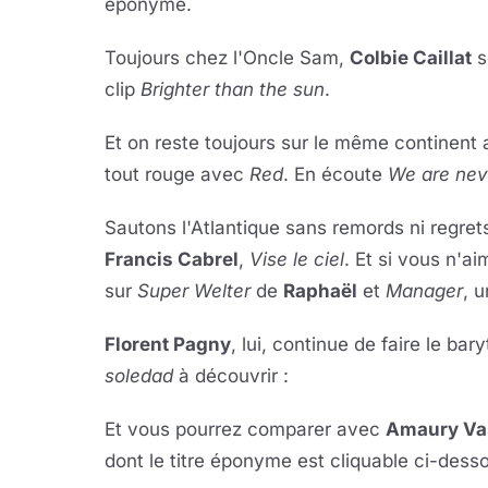
éponyme.
Toujours chez l'Oncle Sam,
Colbie Caillat
s
clip
Brighter than the sun
.
Et on reste toujours sur le même continent
tout rouge avec
Red
. En écoute
We are nev
Sautons l'Atlantique sans remords ni regret
Francis Cabrel
,
Vise le ciel
. Et si vous n'a
sur
Super Welter
de
Raphaël
et
Manager
, u
Florent Pagny
, lui, continue de faire le ba
soledad
à découvrir :
Et vous pourrez comparer avec
Amaury Vas
dont le titre éponyme est cliquable ci-dess