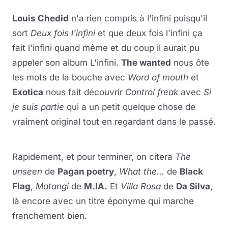
Lire la vidéo
YouTube · le lecteur se charge au clic
Louis Chedid
n'a rien compris à l'infini puisqu'il
sort
Deux fois l'infini
et que deux fois l'infini ça
fait l'infini quand même et du coup il aurait pu
appeler son album L'infini.
The wanted
nous ôte
les mots de la bouche avec
Word of mouth
et
Exotica
nous fait découvrir
Control freak
avec
Si
je suis partie
qui a un petit quelque chose de
vraiment original tout en regardant dans le passé.
Lire la vidéo
YouTube · le lecteur se charge au clic
Rapidement, et pour terminer, on citera
The
unseen
de
Pagan poetry
,
What the...
de
Black
Flag
,
Matangi
de
M.IA.
Et
Villa Rosa
de
Da Silva
,
là encore avec un titre éponyme qui marche
franchement bien.