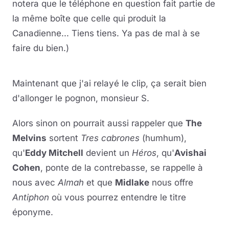
notera que le téléphone en question fait partie de
la même boîte que celle qui produit la
Canadienne... Tiens tiens. Ya pas de mal à se
faire du bien.)
Lire la vidéo
YouTube · le lecteur se charge au clic
Maintenant que j'ai relayé le clip, ça serait bien
d'allonger le pognon, monsieur S.
Alors sinon on pourrait aussi rappeler que
The
Melvins
sortent
Tres cabrones
(humhum),
qu'
Eddy Mitchell
devient un
Héros
, qu'
Avishai
Cohen
, ponte de la contrebasse, se rappelle à
nous avec
Almah
et que
Midlake
nous offre
Antiphon
où vous pourrez entendre le titre
éponyme.