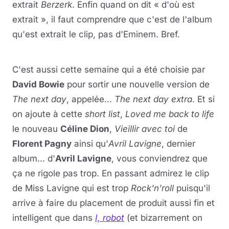
extrait
Berzerk
. Enfin quand on dit « d'où est
extrait », il faut comprendre que c'est de l'album
qu'est extrait le clip, pas d'Eminem. Bref.
Lire la vidéo
YouTube · le lecteur se charge au clic
C'est aussi cette semaine qui a été choisie par
David Bowie
pour sortir une nouvelle version de
The next day
, appelée...
The next day extra
. Et si
on ajoute à cette
short list
,
Loved me back to life
le nouveau
Céline Dion
,
Vieillir avec toi
de
Florent Pagny
ainsi qu'
Avril Lavigne
, dernier
album... d'
Avril Lavigne
, vous conviendrez que
ça ne rigole pas trop. En passant admirez le clip
de Miss Lavigne qui est trop
Rock'n'roll
puisqu'il
arrive à faire du placement de produit aussi fin et
intelligent que dans
I, robot
(et bizarrement on