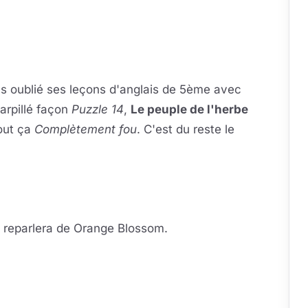
la vidéo
eur se charge au clic
as oublié ses leçons d'anglais de 5ème avec
arpillé façon
Puzzle 14
,
Le peuple de l'herbe
out ça
Complètement fou
. C'est du reste le
la vidéo
eur se charge au clic
s reparlera de Orange Blossom.