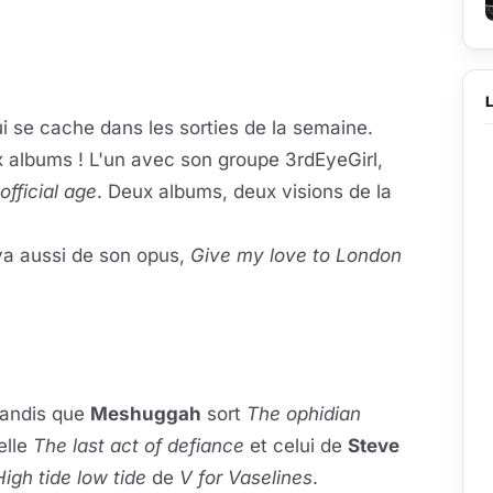
i se cache dans les sorties de la semaine.
 albums ! L'un avec son groupe 3rdEyeGirl,
 official age
. Deux albums, deux visions de la
a aussi de son opus,
Give my love to London
la vidéo
eur se charge au clic
andis que
Meshuggah
sort
The ophidian
elle
The last act of defiance
et celui de
Steve
High tide low tide
de
V for Vaselines
.