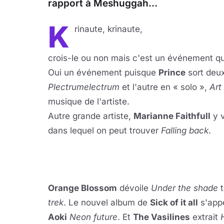
rapport à Meshuggah…
K
rinaute, krinaute,
crois-le ou non mais c'est un événement qu
Oui un événement puisque
Prince
sort deux
Plectrumelectrum
et l'autre en « solo »,
Art
musique de l'artiste.
Autre grande artiste,
Marianne Faithfull
y v
dans lequel on peut trouver
Falling back
.
Lire 
YouTube · le lect
Orange Blossom
dévoile
Under the shade
t
trek
. Le nouvel album de
Sick of it all
s'app
Aoki
Neon future
. Et
The Vasilines
extrait