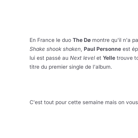
Lire 
YouTube · le lect
En France le duo
The Dø
montre qu'il n'a p
Shake shook shaken
,
Paul Personne
est ép
lui est passé au
Next level
et
Yelle
trouve t
titre du premier single de l'album.
Lire 
YouTube · le lect
C'est tout pour cette semaine mais on vou