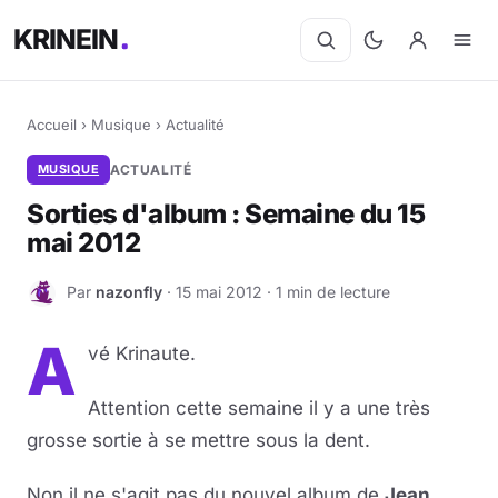
KRINEIN
Accueil
›
Musique
›
Actualité
MUSIQUE
ACTUALITÉ
Sorties d'album : Semaine du 15
mai 2012
Par
nazonfly
· 15 mai 2012 · 1 min de lecture
N
A
vé Krinaute.
Attention cette semaine il y a une très
grosse sortie à se mettre sous la dent.
Non il ne s'agit pas du nouvel album de
Jean