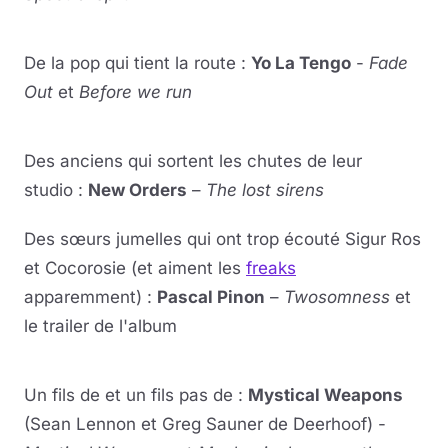
Lire la vidéo
YouTube · le lecteur se charge au clic
De la pop qui tient la route :
Yo La Tengo
-
Fade
Out
et
Before we run
Lire la vidéo
YouTube · le lecteur se charge au clic
Des anciens qui sortent les chutes de leur
studio :
New Orders
–
The lost sirens
Des sœurs jumelles qui ont trop écouté Sigur Ros
et Cocorosie (et aiment les
freaks
apparemment) :
Pascal Pinon
–
Twosomness
et
le trailer de l'album
Lire la vidéo
YouTube · le lecteur se charge au clic
Un fils de et un fils pas de :
Mystical Weapons
(Sean Lennon et Greg Sauner de Deerhoof) -