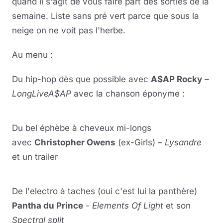
quand il s'agit de vous faire part des sorties de la
semaine. Liste sans pré vert parce que sous la
neige on ne voit pas l'herbe.
Au menu :
Du hip-hop dès que possible avec
A$AP Rocky
–
LongLiveA$AP
avec la chanson éponyme :
Lire la vidéo
YouTube · le lecteur se charge au clic
Du bel éphèbe à cheveux mi-longs
avec
Christopher Owens
(ex-Girls) –
Lysandre
et un trailer
Lire la vidéo
YouTube · le lecteur se charge au clic
De l'electro à taches (oui c'est lui la panthère)
Pantha du Prince
-
Elements Of Light
et son
Spectral split