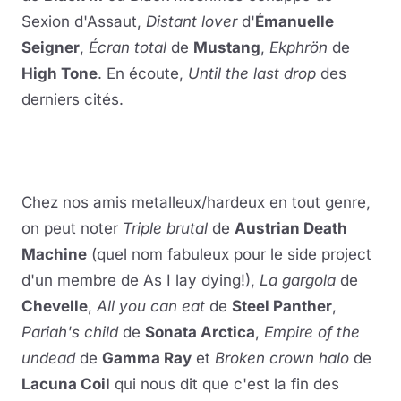
Sexion d'Assaut,
Distant lover
d'
Émanuelle
Seigner
,
Écran total
de
Mustang
,
Ekphrön
de
High Tone
. En écoute,
Until the last drop
des
derniers cités.
Lire la vidéo
YouTube · le lecteur se charge au clic
Chez nos amis metalleux/hardeux en tout genre,
on peut noter
Triple brutal
de
Austrian Death
Machine
(quel nom fabuleux pour le side project
d'un membre de As I lay dying!),
La gargola
de
Chevelle
,
All you can eat
de
Steel Panther
,
Pariah's child
de
Sonata Arctica
,
Empire of the
undead
de
Gamma Ray
et
Broken crown halo
de
Lacuna Coil
qui nous dit que c'est la fin des