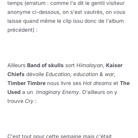
temps (erratum : comme l'a dit le gentil visiteur
anonyme ci-dessous, on s'est vautrés, on vous
laisse quand même le clip issu donc de l'album
précédent) :
Lire la vidéo
YouTube · le lecteur se charge au clic
Ailleurs
Band of skulls
sort
Himalayan
,
Kaiser
Chiefs
dévoile
Education, education & war
,
Timber Timbre
nous livre ses
Hot dreams
et
The
Used
a un
Imaginary Enemy
. D'ailleurs on y
trouve
Cry
:
Lire la vidéo
YouTube · le lecteur se charge au clic
C'est tout pour cette semaine mais c'était