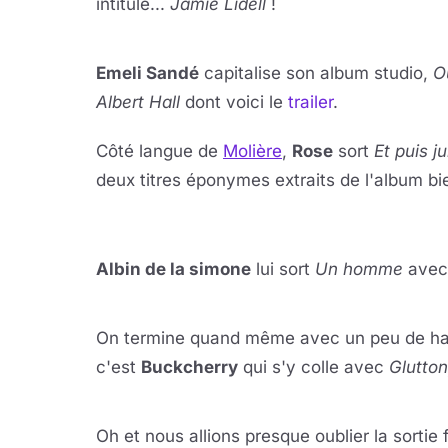
intitulé...
Jamie Lidell
!
Lire 
YouTube · le lect
Emeli Sandé
capitalise son album studio,
O
Albert Hall
dont voici le
trailer
.
Côté langue de
Molière
,
Rose
sort
Et puis ju
deux titres éponymes extraits de l'album bie
Lire 
Lire 
YouTube · le lect
YouTube · le lect
Albin de la simone
lui sort
Un homme
avec 
Lire 
YouTube · le lect
On termine quand même avec un peu de har
c'est
Buckcherry
qui s'y colle avec
Glutto
Lire 
YouTube · le lect
Oh et nous allions presque oublier la sortie