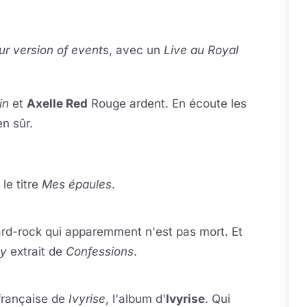
la vidéo
eur se charge au clic
ur version of event
s, avec un
Live au Royal
in
et
Axelle Red
Rouge ardent. En écoute les
n sûr.
la vidéo
la vidéo
eur se charge au clic
eur se charge au clic
le titre
Mes épaules
.
la vidéo
eur se charge au clic
d-rock qui apparemment n'est pas mort. Et
ny
extrait de
Confessions
.
la vidéo
eur se charge au clic
 française de
Ivyrise
, l'album d'
Ivyrise
. Qui