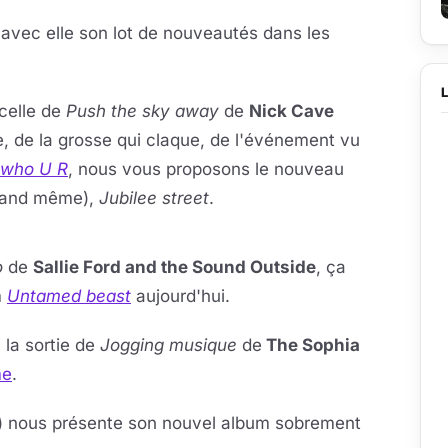
vec elle son lot de nouveautés dans les
 celle de
Push the sky away
de
Nick Cave
ie, de la grosse qui claque, de l'événement vu
 who U R
, nous vous proposons le nouveau
quand même),
Jubilee street
.
la vidéo
eur se charge au clic
o
de
Sallie Ford and the Sound Outside
, ça
m
Untamed beast
aujourd'hui.
 la sortie de
Jogging musique
de
The Sophia
me
.
) nous présente son nouvel album sobrement