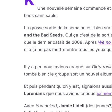
K
Une nouvelle semaine commence et a
bacs sans sable.
La grosse sortie de la semaine est bien sûr
and the Bad Seeds
. Oui ça c'est de la sort
que le dernier datait de 2008. Après
We no
clip (à ne pas mettre entre tous les yeux 
Lire 
YouTube · le lect
Il y a peu nous avions craqué sur
Dirty radi
tombe bien ; le groupe sort un nouvel albu
Et puis pendant qu'on y est, signalons aussi
Lorenians
que nous avions critiqué
ici mê
Avec
You naked
,
Jamie Lidell
(des jeunes?