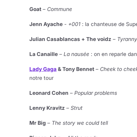
Goat
–
Commune
Jenn Ayache
-
+001
: la chanteuse de Supe
Julian Casablancas + The voidz
–
Tyrann
La Canaille
–
La nausée
: on en reparle dan
Lady Gaga
& Tony Bennet
–
Cheek to che
notre tour
Leonard Cohen
–
Popular problems
Lenny Kravitz
–
Strut
Mr Big
–
The story we could tell