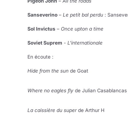
Pigeon John
–
All the roads
Sanseverino
–
Le petit bal perdu
: Sansever
Sol Invictus
–
Once upton a time
Soviet Suprem
-
L'internationale
En écoute :
Hide from the sun
de Goat
Lire 
YouTube · le lect
Where no eagles fly
de Julian Casablancas
Lire 
YouTube · le lect
La caissière du super
de Arthur H
Lire 
YouTube · le lect