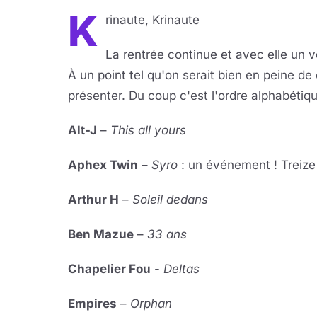
K
rinaute, Krinaute
La rentrée continue et avec elle un v
À un point tel qu'on serait bien en peine d
présenter. Du coup c'est l'ordre alphabétiqu
Alt-J
–
This all yours
Aphex Twin
–
Syro
: un événement ! Treize 
Arthur H
–
Soleil dedans
Ben Mazue
–
33 ans
Chapelier Fou
-
Deltas
Empires
–
Orphan