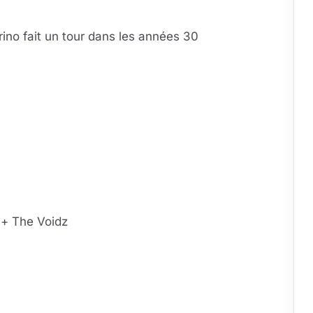
ino fait un tour dans les années 30
la vidéo
eur se charge au clic
 + The Voidz
la vidéo
eur se charge au clic
la vidéo
eur se charge au clic