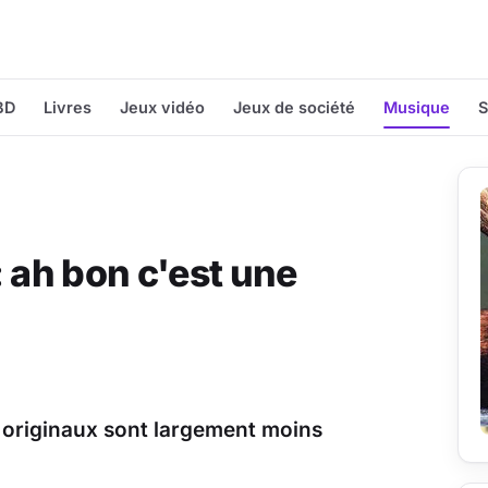
BD
Livres
Jeux vidéo
Jeux de société
Musique
S
: ah bon c'est une
s originaux sont largement moins