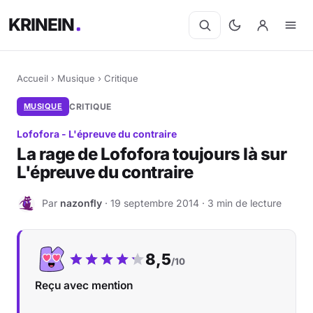
KRINEIN
Accueil
›
Musique
›
Critique
MUSIQUE
CRITIQUE
Lofofora - L'épreuve du contraire
La rage de Lofofora toujours là sur
L'épreuve du contraire
Par
nazonfly
· 19 septembre 2014 · 3 min de lecture
N
Notre note :
8,5
/10
Reçu avec mention