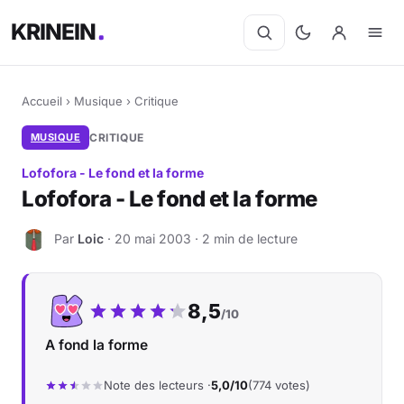
KRINEIN
Accueil
›
Musique
›
Critique
MUSIQUE
CRITIQUE
Lofofora - Le fond et la forme
Lofofora - Le fond et la forme
Par
Loic
· 20 mai 2003 · 2 min de lecture
L
Notre note :
8,5
/10
A fond la forme
Note des lecteurs ·
5,0/10
(774 votes)