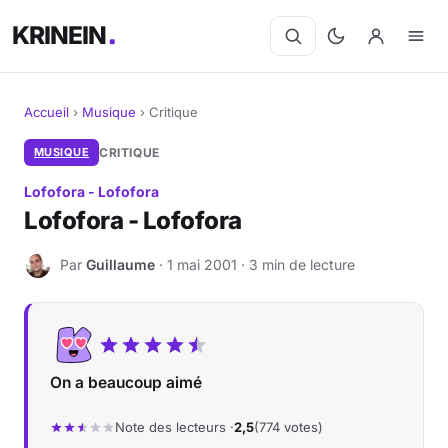
KRINEIN
Accueil
›
Musique
›
Critique
Cinéma
MUSIQUE
CRITIQUE
Lofofora - Lofofora
Séries
Lofofora - Lofofora
Manga
Par
Guillaume
· 1 mai 2001 · 3 min de lecture
G
BD
Livres
On a beaucoup aimé
Jeux vidéo
Note des lecteurs ·
2,5
(774 votes)
Jeux de société