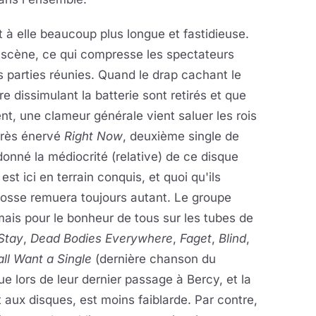
 à elle beaucoup plus longue et fastidieuse.
 scène, ce qui compresse les spectateurs
 parties réunies. Quand le drap cachant le
e dissimulant la batterie sont retirés et que
nt, une clameur générale vient saluer les rois
très énervé
Right Now
, deuxième single de
 donné la médiocrité (relative) de ce disque
st ici en terrain conquis, et quoi qu'ils
 fosse remuera toujours autant. Le groupe
ais pour le bonheur de tous sur les tubes de
Stay
,
Dead Bodies Everywhere
,
Faget
,
Blind
,
all Want a Single
(dernière chanson du
ue lors de leur dernier passage à Bercy, et la
 aux disques, est moins faiblarde. Par contre,