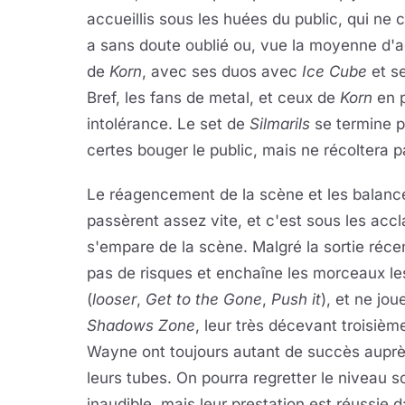
accueillis sous les huées du public, qui ne 
a sans doute oublié ou, vue la moyenne d'ag
de
Korn
, avec ses duos avec
Ice Cube
et s
Bref, les fans de metal, et ceux de
Korn
en p
intolérance. Le set de
Silmarils
se termine p
certes bouger le public, mais ne récoltera 
Le réagencement de la scène et les balanc
passèrent assez vite, et c'est sous les ac
s'empare de la scène. Malgré la sortie réce
pas de risques et enchaîne les morceaux le
(
looser
,
Get to the Gone
,
Push it
), et ne jo
Shadows Zone
, leur très décevant troisiè
Wayne ont toujours autant de succès auprès 
leurs tubes. On pourra regretter le niveau s
inaudible, mais leur prestation est réussie 