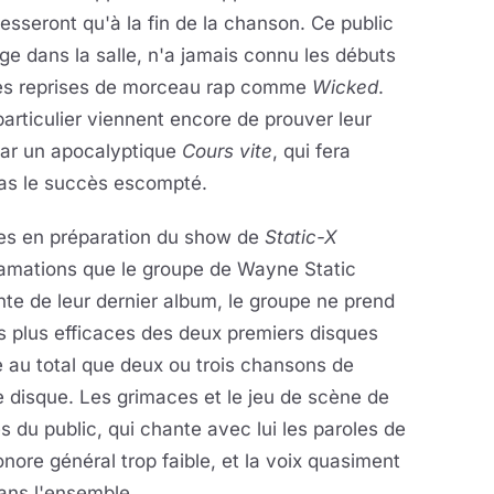
cesseront qu'à la fin de la chanson. Ce public
e dans la salle, n'a jamais connu les débuts
es reprises de morceau rap comme
Wicked
.
articulier viennent encore de prouver leur
ar un apocalyptique
Cours vite
, qui fera
pas le succès escompté.
es en préparation du show de
Static-X
clamations que le groupe de Wayne Static
nte de leur dernier album, le groupe ne prend
s plus efficaces des deux premiers disques
ue au total que deux ou trois chansons de
me disque. Les grimaces et le jeu de scène de
du public, qui chante avec lui les paroles de
onore général trop faible, et la voix quasiment
dans l'ensemble.