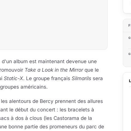
F
G
G
ie d'un album est maintenant devenue une
 promouvoir
Take a Look in the Mirror
que le
ui
Static-X
. Le groupe français
Silmarils
sera
x groupes américains.
les alentours de Bercy prennent des allures
nt le début du concert : les bracelets à
 sacs à dos à clous (les Castorama de la
t une bonne partie des promeneurs du parc de