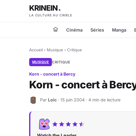
KRINEIN
LA CULTURE AU CRIBLE
Cinéma
Séries
Manga
Accueil
›
Musique
›
Critique
MUSIQUE
CRITIQUE
Korn - concert à Bercy
Korn - concert à Berc
Par
Loic
· 15 juin 2004 · 4 min de lecture
L
Watch the Leader