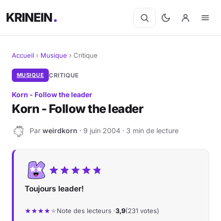
KRINEIN
Accueil
›
Musique
›
Critique
Cinéma
MUSIQUE
CRITIQUE
Korn - Follow the leader
Séries
Korn - Follow the leader
Manga
Par
weirdkorn
· 9 juin 2004 · 3 min de lecture
W
BD
Livres
Toujours leader!
Jeux vidéo
Note des lecteurs ·
3,9
(231 votes)
Jeux de société