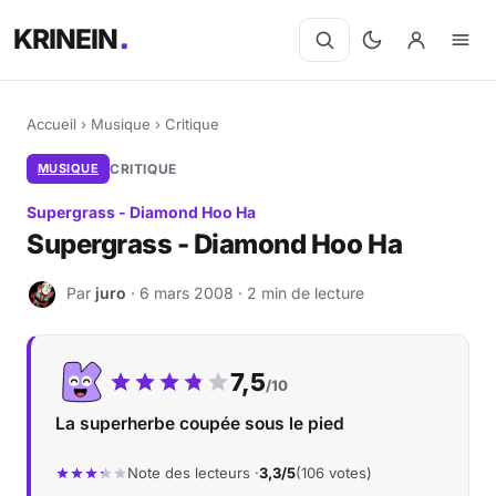
KRINEIN
Accueil
›
Musique
›
Critique
MUSIQUE
CRITIQUE
Supergrass - Diamond Hoo Ha
Supergrass - Diamond Hoo Ha
Par
juro
· 6 mars 2008 · 2 min de lecture
J
Notre note :
7,5
/10
La superherbe coupée sous le pied
Note des lecteurs ·
3,3/5
(106 votes)