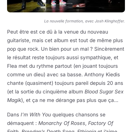
La nouvelle formation, avec Josh Klinghoffer.
Peut être est ce dû à la venue du nouveau
guitariste, mais cet album est tout de même plus
pop que rock. Un bien pour un mal ? Sincèrement
le résultat reste toujours aussi sympathique, et
Flea met du rythme partout (en jouant toujours
comme un dieu) avec sa basse. Anthony Kiedis
chante (quasiment) toujours pareil depuis 20 ans
(et la sortie du cinquième album
Blood Sugar Sex
Magik
), et ça ne me dérange pas plus que ça…
Dans
I’m With You
quelques chansons se
démaquent :
Monarchy Of Roses
,
Factory Of
Faith
,
Brendan’s Death Song
,
Ethiopia
et j’aime