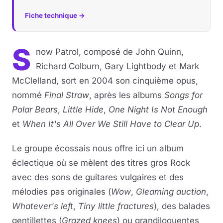
Fiche technique →
S
now Patrol, composé de John Quinn,
Richard Colburn, Gary Lightbody et Mark
McClelland, sort en 2004 son cinquième opus,
nommé
Final Straw
, après les albums
Songs for
Polar Bears
,
Little Hide
,
One Night Is Not Enough
et
When It's All Over We Still Have to Clear Up
.
Le groupe écossais nous offre ici un album
éclectique où se mèlent des titres gros Rock
avec des sons de guitares vulgaires et des
mélodies pas originales (
Wow
,
Gleaming auction
,
Whatever's left
,
Tiny little fractures
), des balades
gentillettes (
Grazed knees
) ou grandiloquentes