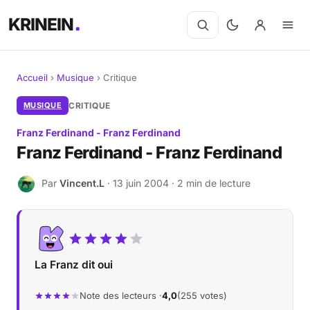
KRINEIN
Accueil
›
Musique
›
Critique
Cinéma
MUSIQUE
CRITIQUE
Franz Ferdinand - Franz Ferdinand
Séries
Franz Ferdinand - Franz Ferdinand
Manga
Par
Vincent.L
· 13 juin 2004 · 2 min de lecture
V
BD
Livres
La Franz dit oui
Jeux vidéo
Note des lecteurs ·
4,0
(255 votes)
Jeux de société