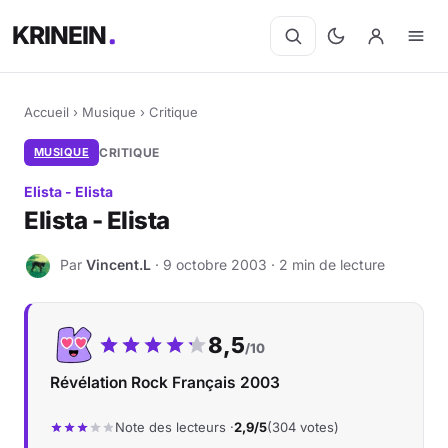
KRINEIN
Accueil
›
Musique
›
Critique
MUSIQUE
CRITIQUE
Elista - Elista
Elista - Elista
Par
Vincent.L
· 9 octobre 2003 · 2 min de lecture
V
Notre note :
8,5
/10
Révélation Rock Français 2003
Note des lecteurs ·
2,9/5
(304 votes)