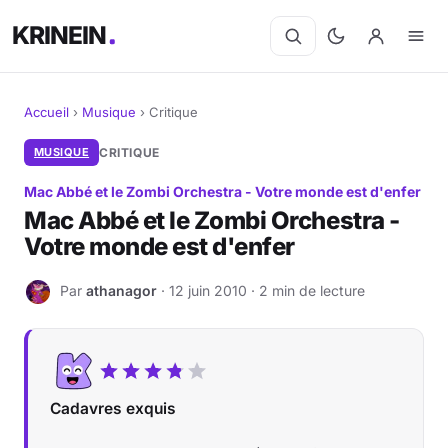
KRINEIN
Accueil
›
Musique
›
Critique
Cinéma
MUSIQUE
CRITIQUE
Mac Abbé et le Zombi Orchestra - Votre monde est d'enfer
Séries
Mac Abbé et le Zombi Orchestra -
Votre monde est d'enfer
Manga
Par
athanagor
· 12 juin 2010 · 2 min de lecture
BD
A
Livres
Jeux vidéo
Cadavres exquis
Jeux de société