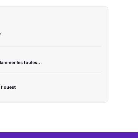
n
lammer les foules...
 l'ouest