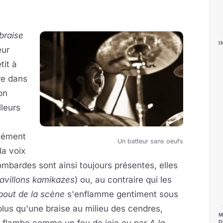
braise
I
eur
tit à
re dans
on
lleurs
élément
Un batteur sans oeufs
la voix
mbardes sont ainsi toujours présentes, elles
avillons kamikazes
) ou, au contraire qui les
bout de la scène
s'enflamme gentiment sous
plus qu'une braise au milieu des cendres,
M
D