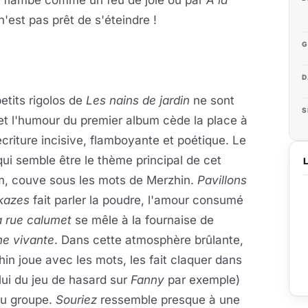
i flambe comme un feu de joie ou par
A la
n'est pas prêt de s'éteindre !
G
D
etits rigolos de
Les nains de jardin
ne sont
S
et l'humour du premier album cède la place à
criture incisive, flamboyante et poétique. Le
qui semble être le thème principal de cet
m, couve sous les mots de Merzhin.
Pavillons
kazes
fait parler la poudre, l'amour consumé
a rue calumet
se mêle à la fournaise de
he vivante
. Dans cette atmosphère brûlante,
in joue avec les mots, les fait claquer dans
lui du jeu de hasard sur
Fanny
par exemple)
 au groupe.
Souriez
ressemble presque à une