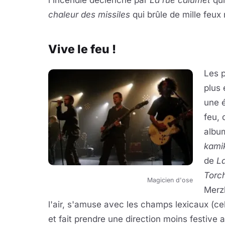
l'incendie déclenché par
La rue calumet
qu
chaleur des missiles
qui brûle de mille feux 
Vive le feu !
Les p
plus 
une é
feu, 
albu
kami
de
L
Torc
Magicien d'ose
Merzh
l'air, s'amuse avec les champs lexicaux (ce
et fait prendre une direction moins festive