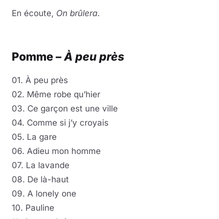
En écoute,
On brûlera
.
Lire la vidéo
YouTube · le lecteur se charge au clic
Pomme –
À peu près
01. À peu près
02. Même robe qu’hier
03. Ce garçon est une ville
04. Comme si j’y croyais
05. La gare
06. Adieu mon homme
07. La lavande
08. De là-haut
09. A lonely one
10. Pauline