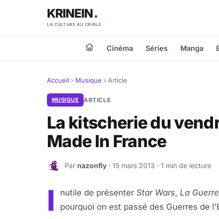
KRINEIN
LA CULTURE AU CRIBLE
Cinéma
Séries
Manga
Accueil
›
Musique
›
Article
MUSIQUE
ARTICLE
La kitscherie du vendr
Made In France
Par
nazonfly
· 15 mars 2013 · 1 min de lecture
N
I
nutile de présenter
Star Wars
,
La Guerre
pourquoi on est passé des Guerres de l'É