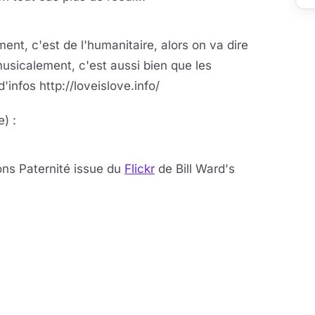
la vidéo
eur se charge au clic
ent, c'est de l'humanitaire, alors on va dire
usicalement, c'est aussi bien que les
d'infos http://loveislove.info/
e) :
la vidéo
cteur se charge au clic
ns Paternité issue du
Flickr
de Bill Ward's