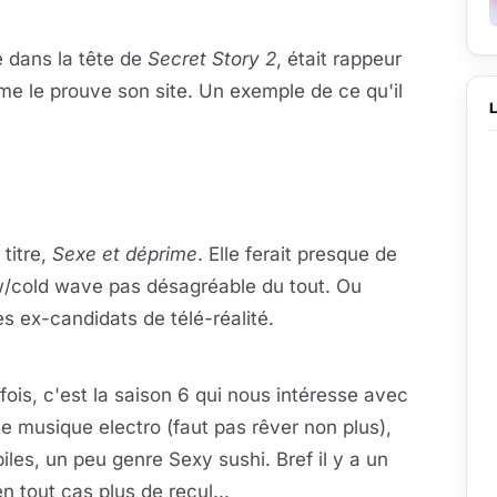
 dans la tête de
Secret Story 2
, était rappeur
e le prouve son site. Un exemple de ce qu'il
la vidéo
eur se charge au clic
 titre,
Sexe et déprime
. Elle ferait presque de
w/cold wave pas désagréable du tout. Ou
es ex-candidats de télé-réalité.
la vidéo
eur se charge au clic
fois, c'est la saison 6 qui nous intéresse avec
une musique electro (faut pas rêver non plus),
les, un peu genre Sexy sushi. Bref il y a un
n tout cas plus de recul...