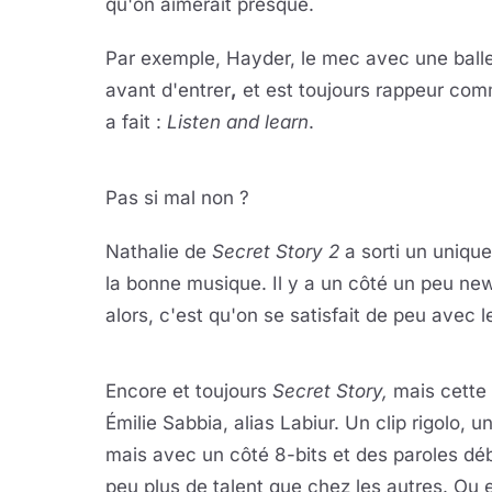
qu'on aimerait presque.
Par exemple, Hayder, le mec avec une balle
avant d'entrer
,
et est toujours rappeur comm
a fait :
Listen and learn
.
Lire 
YouTube · le lect
Pas si mal non ?
Nathalie de
Secret Story 2
a sorti un unique
la bonne musique. Il y a un côté un peu ne
alors, c'est qu'on se satisfait de peu avec l
Lire 
YouTube · le lect
Encore et toujours
Secret Story,
mais cette 
Émilie Sabbia, alias Labiur. Un clip rigolo, 
mais avec un côté 8-bits et des paroles débi
peu plus de talent que chez les autres. Ou e