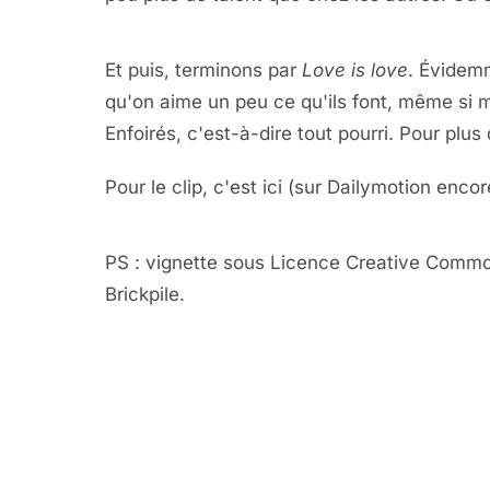
Lire 
YouTube · le lect
Et puis, terminons par
Love is love
. Évidemm
qu'on aime un peu ce qu'ils font, même si m
Enfoirés, c'est-à-dire tout pourri. Pour plus 
Pour le clip, c'est ici (sur Dailymotion encor
Lire 
Dailymotion · le le
PS : vignette sous Licence Creative Commo
Brickpile.