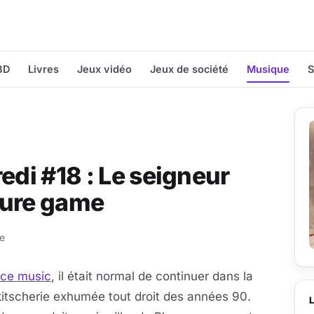
BD
Livres
Jeux vidéo
Jeux de société
Musique
S
edi #18 : Le seigneur
sure game
re
ce music
, il était normal de continuer dans la
itscherie exhumée tout droit des années 90.