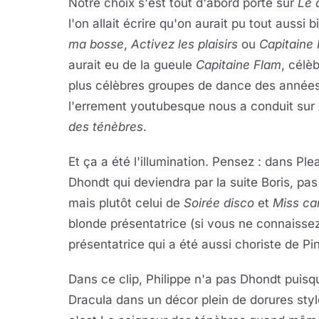
Notre choix s'est tout d'abord porté sur
Le 
l'on allait écrire qu'on aurait pu tout aussi b
ma bosse
,
Activez les plaisirs
ou
Capitaine
aurait eu de la gueule
Capitaine Flam
, célè
plus célèbres groupes de dance des années
l'errement youtubesque nous a conduit sur 
des ténèbres
.
Et ça a été l'illumination. Pensez : dans Pl
Dhondt qui deviendra par la suite Boris, pas
mais plutôt celui de
Soirée disco
et
Miss ca
blonde présentatrice (si vous ne connaissez
présentatrice qui a été aussi choriste de P
Dans ce clip, Philippe n'a pas Dhondt puisq
Dracula dans un décor plein de dorures sty