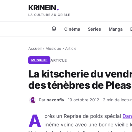
KRINEIN
LA CULTURE AU CRIBLE
Cinéma
Séries
Manga
Accueil
›
Musique
›
Article
MUSIQUE
ARTICLE
La kitscherie du vendr
des ténèbres de Plea
Par
nazonfly
· 19 octobre 2012 · 2 min de lectu
N
A
près un Reprise de poids spécial
Dan
même veine avec une bonne vieille k