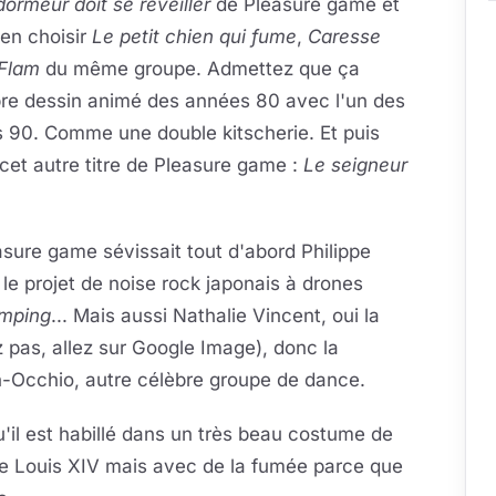
dormeur doit se réveiller
de Pleasure game et
ien choisir
Le petit chien qui fume
,
Caresse
 Flam
du même groupe. Admettez que ça
bre dessin animé des années 80 avec l'un des
 90. Comme une double kitscherie. Et puis
cet autre titre de Pleasure game :
Le seigneur
easure game sévissait tout d'abord Philippe
 le projet de noise rock japonais à drones
mping
... Mais aussi Nathalie Vincent, oui la
 pas, allez sur Google Image), donc la
in-Occhio, autre célèbre groupe de dance.
u'il est habillé dans un très beau costume de
le Louis XIV mais avec de la fumée parce que