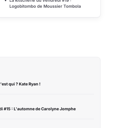
La kitscherie du vendredi #19 :
Logobitombo de Moussier Tombola
'est qui ? Kate Ryan !
edi #15 : L'automne de Carolyne Jomphe