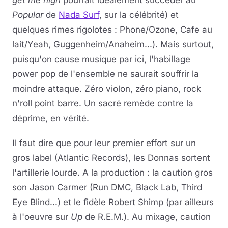
get me high
pourrait idéalement succéder au
Popular
de
Nada Surf
, sur la célébrité) et
quelques rimes rigolotes : Phone/Ozone, Cafe au
lait/Yeah, Guggenheim/Anaheim...). Mais surtout,
puisqu'on cause musique par ici, l'habillage
power pop de l'ensemble ne saurait souffrir la
moindre attaque. Zéro violon, zéro piano, rock
n'roll point barre. Un sacré remède contre la
déprime, en vérité.
Il faut dire que pour leur premier effort sur un
gros label (Atlantic Records), les Donnas sortent
l'artillerie lourde. A la production : la caution gros
son Jason Carmer (Run DMC, Black Lab, Third
Eye Blind...) et le fidèle Robert Shimp (par ailleurs
à l'oeuvre sur
Up
de R.E.M.). Au mixage, caution