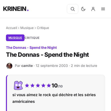
KRINEIN
Accueil
›
Musique
›
Critique
MUSIQUE
CRITIQUE
The Donnas - Spend the Night
The Donnas - Spend the Night
Par
camite
· 12 septembre 2003 · 2 min de lecture
C
Notre note :
10
/10
si vous aimez le rock qui déchire et les séries
américaines