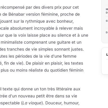
 récompensé par des divers prix pour cet
M
D
te de Bénabar version féminine, proche de
 jouant sur la rythmique avec bonheur,
G
ocale absolument incroyable à relever mais
D
r que la voix laisse place au silence et à une
 minimaliste comprenant une guitare et un
 des tranches de vie simples sonnant justes.
outes les périodes de la vie d'une femme
fin de vie). De plaisir en plaisir, les textes
é plus ou moins réaliste du quotidien féminin
l texte qui donne un ton très littéraire aux
entrée d'un nouveau petit être dans sa vie
espectable (
La vioque
). Douceur,
humour,