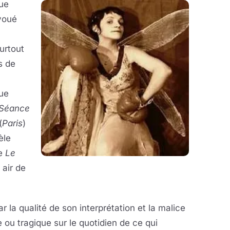
que
avoué
surtout
s de
que
Séance
(
Paris
)
èle
be
Le
 air de
ar la qualité de son interprétation et la malice
ou tragique sur le quotidien de ce qui