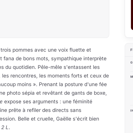
 trois pommes avec une voix fluette et
F
t fana de bons mots, sympathique interprète
G
es du quotidien. Pêle-mêle s'entassent
les
 les rencontres, les moments forts et ceux de
M
ucoup moins ». Prenant la posture d'une fée
ne photo sépia et revêtant de gants de boxe,
le
expose ses arguments : une féminité
ine prête à refiler des directs sans
I
ssion. Belle et cruelle, Gaëlle s'écrit bien
 2 L
.