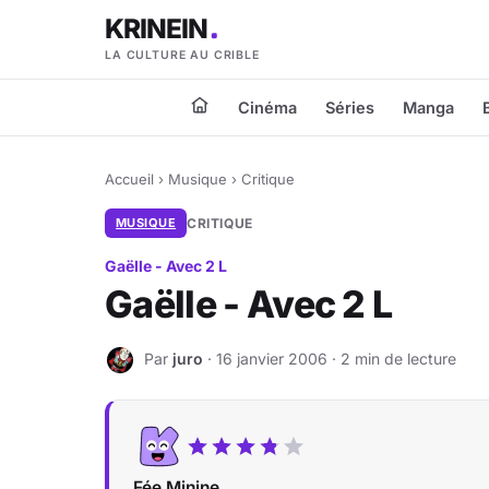
KRINEIN
LA CULTURE AU CRIBLE
Cinéma
Séries
Manga
Accueil
›
Musique
›
Critique
MUSIQUE
CRITIQUE
Gaëlle - Avec 2 L
Gaëlle - Avec 2 L
Par
juro
· 16 janvier 2006 · 2 min de lecture
J
Fée Minine