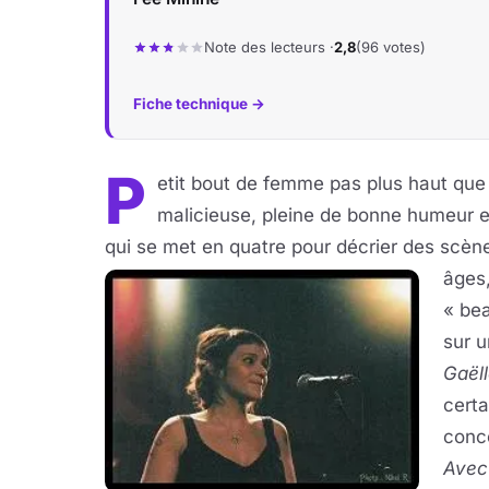
Note des lecteurs ·
2,8
(96 votes)
Fiche technique →
P
etit bout de femme pas plus haut que
malicieuse, pleine de bonne humeur e
qui se met en quatre pour décrier des scèn
âges,
« bea
sur u
Gaël
certa
conce
Avec