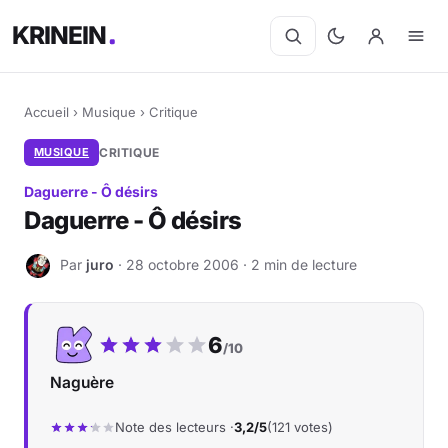
KRINEIN
Accueil
›
Musique
›
Critique
MUSIQUE
CRITIQUE
Daguerre - Ô désirs
Daguerre - Ô désirs
Par
juro
· 28 octobre 2006 · 2 min de lecture
J
Notre note :
6
/10
Naguère
Note des lecteurs ·
3,2/5
(121 votes)