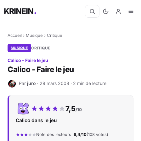
KRINEIN
Accueil
›
Musique
›
Critique
MUSIQUE
CRITIQUE
Calico - Faire le jeu
Calico - Faire le jeu
Par
juro
· 29 mars 2008 · 2 min de lecture
J
Notre note :
7,5
/10
Calico dans le jeu
Note des lecteurs ·
6,4/10
(108 votes)