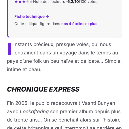
Note des lecteurs ·
6,2/10
(100 votes)
Fiche technique →
Cette critique figure dans
nos 4 étoiles et plus
.
I
nstants précieux, presque volés, qui nous
entraînent dans un voyage dans le temps au
pays d’une folk un peu naïve et délicate… Simple,
intime et beau.
CHRONIQUE EXPRESS
Fin 2005, le public redécouvrait Vashti Bunyan
avec
Lookaftering
son premier album depuis plus
de trente ans… On se penchait alors sur l’histoire
de cette britannique qui interrompit sa carrière en