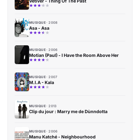
Vetiver - Thing Of The Past
MUSIQUE
2008
Asa - Asa
MUSIQUE
2006
Motian (Paul) - I Have the Room Above Her
MUSIQUE
2007
M.I.A - Kala
MUSIQUE
2013
Clip du jour : Marry me de Dùnndotta
MUSIQUE
2006
Manu Katché - Neighbourhood