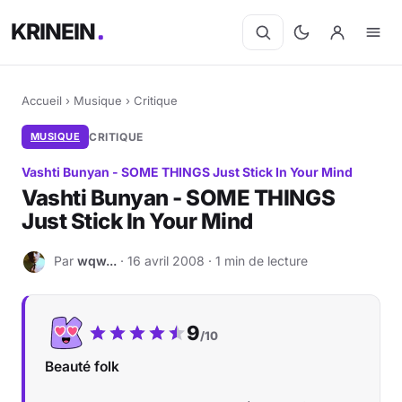
KRINEIN
Accueil
›
Musique
›
Critique
MUSIQUE
CRITIQUE
Vashti Bunyan - SOME THINGS Just Stick In Your Mind
Vashti Bunyan - SOME THINGS
Just Stick In Your Mind
Par
wqw...
· 16 avril 2008 · 1 min de lecture
W
Notre note :
9
/10
Beauté folk