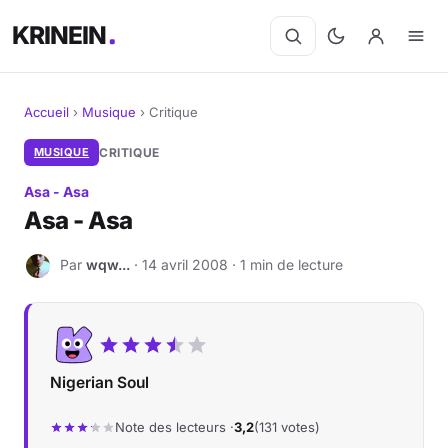
KRINEIN
Accueil
›
Musique
›
Critique
Cinéma
MUSIQUE
CRITIQUE
Asa - Asa
Séries
Asa - Asa
Manga
Par
wqw...
· 14 avril 2008 · 1 min de lecture
W
BD
Livres
Nigerian Soul
Jeux vidéo
Note des lecteurs ·
3,2
(131 votes)
Jeux de société