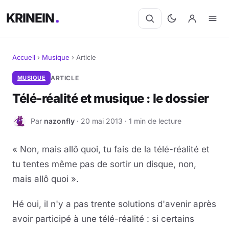
KRINEIN
Accueil
›
Musique
›
Article
Cinéma
MUSIQUE
ARTICLE
Télé-réalité et musique : le dossier
Séries
Par
nazonfly
· 20 mai 2013 · 1 min de lecture
N
Manga
« Non, mais allô quoi, tu fais de la télé-réalité et
BD
tu tentes même pas de sortir un disque, non,
Livres
mais allô quoi ».
Jeux vidéo
Hé oui, il n'y a pas trente solutions d'avenir après
avoir participé à une télé-réalité : si certains
Jeux de société