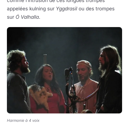
comme l’intrusion de ces longues trompes
appelées kulning sur
Yggdrasil
ou des trompes
sur
Ó Valhalla
.
Harmonie à 4 voix