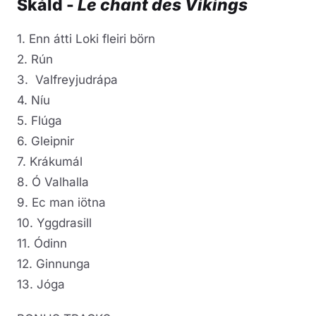
Skáld -
Le chant des Vikings
1. Enn átti Loki fleiri börn
2. Rún
3. Valfreyjudrápa
4. Níu
5. Flúga
6. Gleipnir
7. Krákumál
8. Ó Valhalla
9. Ec man iötna
10. Yggdrasill
11. Ódinn
12. Ginnunga
13. Jóga