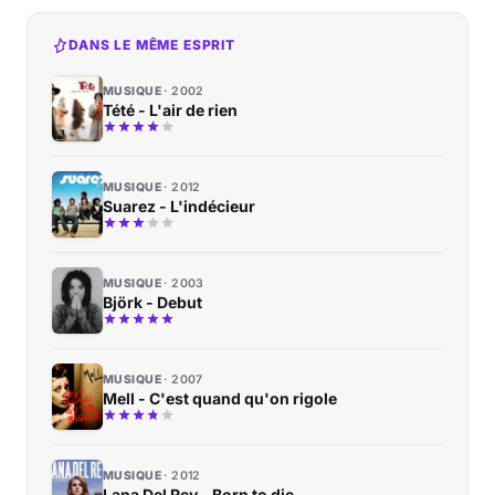
DANS LE MÊME ESPRIT
MUSIQUE
2002
Tété - L'air de rien
MUSIQUE
2012
Suarez - L'indécieur
MUSIQUE
2003
Björk - Debut
MUSIQUE
2007
Mell - C'est quand qu'on rigole
MUSIQUE
2012
Lana Del Rey - Born to die