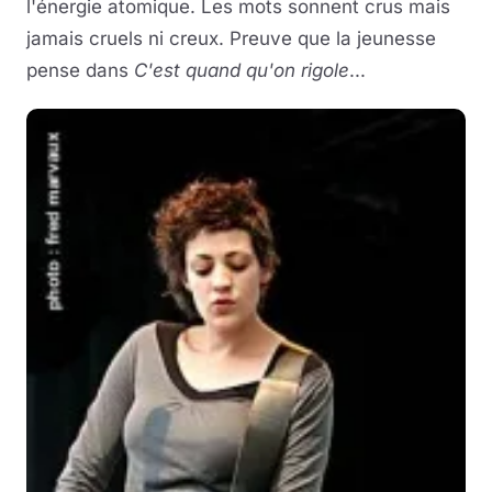
l'énergie atomique. Les mots sonnent crus mais
jamais cruels ni creux. Preuve que la jeunesse
pense dans
C'est quand qu'on rigole
...