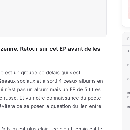
F
ezenne. Retour sur cet EP avant de les
A
D
est un groupe bordelais qui s’est
G
 réseaux sociaux et a sorti 4 beaux albums en
i n’est pas un album mais un EP de 5 titres
M
e russe. Et vu notre connaissance du poète
D
itera de se poser la question du lien entre
M
l’album est plus clair : ce bleu fuchsia est le