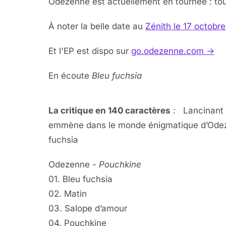
Odezenne est actuellement en tournée : tou
À noter la belle date au
Zénith le 17 octobr
Et l'EP est dispo sur
go.odezenne.com →
En écoute
Bleu fuchsia
Lire 
YouTube · le lect
La critique en 140 caractères
: Lancinant 
emmène dans le monde énigmatique d’Odeze
fuchsia
Odezenne -
Pouchkine
01. Bleu fuchsia
02. Matin
03. Salope d’amour
04. Pouchkine