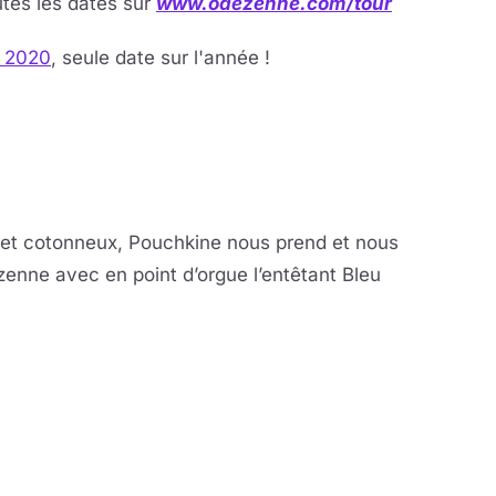
tes les dates sur
www.odezenne.com/tour
e 2020
, seule date sur l'année !
la vidéo
eur se charge au clic
et cotonneux, Pouchkine nous prend et nous
nne avec en point d’orgue l’entêtant Bleu