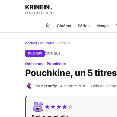
KRINEIN
LA CULTURE AU CRIBLE
Cinéma
Séries
Manga
Accueil
›
Musique
›
Critique
MUSIQUE
CRITIQUE
Odezenne - Pouchkine
Pouchkine, un 5 titre
Par
nazonfly
· 4 octobre 2019 · 3 min de lectur
N
Poétiquement vôtre