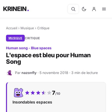
KRINEIN
Accueil
›
Musique
›
Critique
MUSIQUE
CRITIQUE
Human song - Blue spaces
L'espace est bleu pour Human
Song
Par
nazonfly
· 5 novembre 2018 · 3 min de lecture
N
Notre note :
7
/10
Insondables espaces