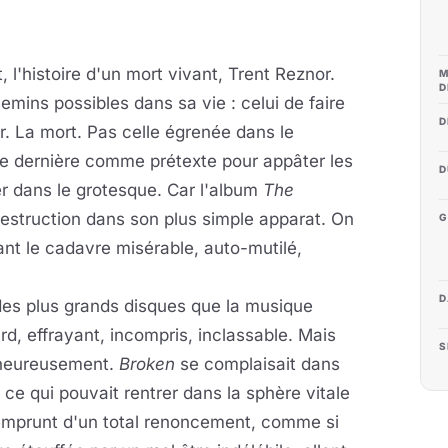
, l'histoire d'un mort vivant, Trent Reznor.
M
D
mins possibles dans sa vie : celui de faire
D
. La mort. Pas celle égrenée dans le
tte dernière comme prétexte pour appâter les
D
er dans le grotesque. Car l'album
The
odestruction dans son plus simple apparat. On
G
ant le cadavre misérable, auto-mutilé,
D
 des plus grands disques que la musique
rd, effrayant, incompris, inclassable. Mais
S
 heureusement.
Broken
se complaisait dans
ce qui pouvait rentrer dans la sphère vitale
prunt d'un total renoncement, comme si