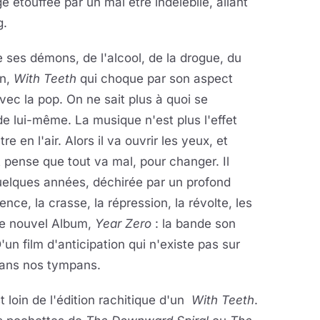
ge étouffée par un mal être indélébile, allant
g.
e ses démons, de l'alcool, de la drogue, du
on,
With Teeth
qui choque par son aspect
 avec la pop. On ne sait plus à quoi se
de lui-même. La musique n'est plus l'effet
e en l'air. Alors il va ouvrir les yeux, et
et pense que tout va mal, pour changer. Il
uelques années, déchirée par un profond
nce, la crasse, la répression, la révolte, les
ce nouvel Album,
Year Zero
: la bande son
n film d'anticipation qui n'existe pas sur
 dans nos tympans.
st loin de l'édition rachitique d'un
With Teeth
.