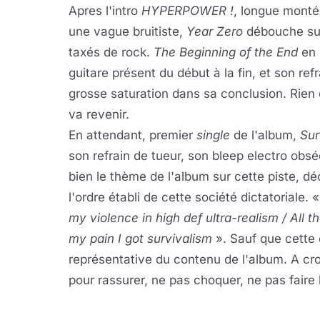
Apres l'intro
HYPERPOWER !
, longue monté
une vague bruitiste,
Year Zero
débouche sur 
taxés de rock.
The Beginning of the End
en 
guitare présent du début à la fin, et son refra
grosse saturation dans sa conclusion. Rien 
va revenir.
En attendant, premier
single
de l'album,
Sur
son refrain de tueur, son bleep electro obs
bien le thème de l'album sur cette piste, dé
l'ordre établi de cette société dictatoriale. «
my violence in high def ultra-realism / All the
my pain I got survivalism
». Sauf que cette
représentative du contenu de l'album. A cro
pour rassurer, ne pas choquer, ne pas faire