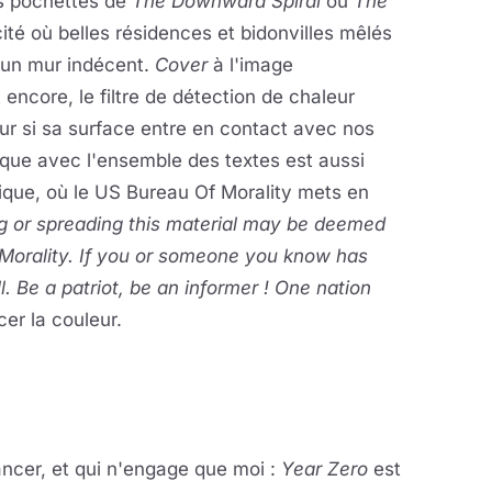
s pochettes de
The Downward Spiral
ou
The
ité où belles résidences et bidonvilles mêlés
 un mur indécent.
Cover
à l'image
encore, le filtre de détection de chaleur
r si sa surface entre en contact avec nos
sque avec l'ensemble des textes est aussi
que, où le US Bureau Of Morality mets en
 or spreading this material may be deemed
Morality. If you or someone you know has
. Be a patriot, be an informer ! One nation
er la couleur.
ancer, et qui n'engage que moi :
Year Zero
est