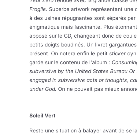
Year Zero
renoue avec la grande classe de
Fragile
. Superbe artwork représentant une c
à des usines répugnantes sont séparés par
énigmatique mais fascinante. Plus étonnant 
apposé sur le CD, changeant donc de couleu
petits doigts boudinés. Un livret gargantue
présent. On notera enfin le petit
sticker
cyni
garde sur le contenu de l'album :
Consuming
subversive by the United States Bureau Or 
engaged in subversive acts or thoughts, call
under God.
On ne pouvait pas mieux annonc
Soleil Vert
Reste une situation à balayer avant de se l