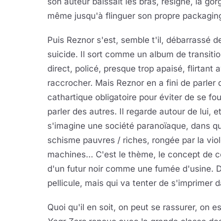
son auteur baissait les bras, résigné, la gor
même jusqu'à flinguer son propre packagin
Puis Reznor s'est, semble t'il, débarrassé d
suicide. Il sort comme un album de transiti
direct, policé, presque trop apaisé, flirtant
raccrocher. Mais Reznor en a fini de parler 
cathartique obligatoire pour éviter de se foutr
parler des autres. Il regarde autour de lui, 
s'imagine une société paranoïaque, dans q
schisme pauvres / riches, rongée par la viole
machines... C'est le thème, le concept de 
d'un futur noir comme une fumée d'usine. D'u
pellicule, mais qui va tenter de s'imprimer
Quoi qu'il en soit, on peut se rassurer, on e