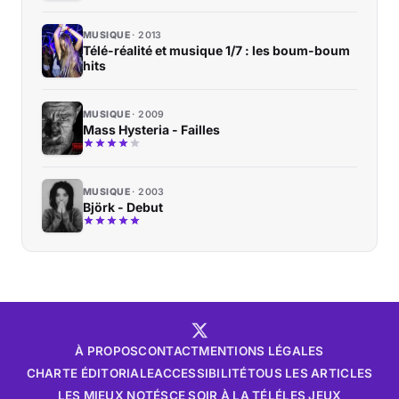
MUSIQUE
2013
Télé-réalité et musique 1/7 : les boum-boum
hits
MUSIQUE
2009
Mass Hysteria - Failles
MUSIQUE
2003
Björk - Debut
À PROPOS
CONTACT
MENTIONS LÉGALES
CHARTE ÉDITORIALE
ACCESSIBILITÉ
TOUS LES ARTICLES
LES MIEUX NOTÉS
CE SOIR À LA TÉLÉ
LES JEUX