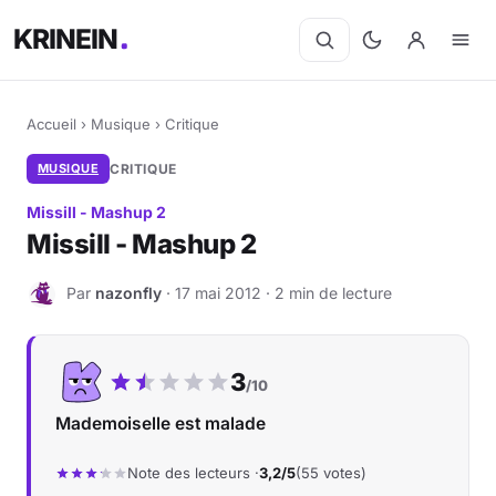
KRINEIN
Accueil
›
Musique
›
Critique
MUSIQUE
CRITIQUE
Missill - Mashup 2
Missill - Mashup 2
Par
nazonfly
· 17 mai 2012 · 2 min de lecture
N
Notre note :
3
/10
Mademoiselle est malade
Note des lecteurs ·
3,2/5
(55 votes)