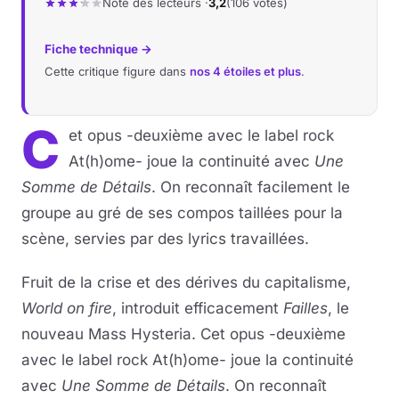
Note des lecteurs ·
3,2
(106 votes)
Fiche technique →
Cette critique figure dans
nos 4 étoiles et plus
.
C
et opus -deuxième avec le label rock
At(h)ome- joue la continuité avec
Une
Somme de Détails
. On reconnaît facilement le
groupe au gré de ses compos taillées pour la
scène, servies par des lyrics travaillées.
Fruit de la crise et des dérives du capitalisme,
World on fire
, introduit efficacement
Failles
, le
nouveau Mass Hysteria. Cet opus -deuxième
avec le label rock At(h)ome- joue la continuité
avec
Une Somme de Détails
. On reconnaît