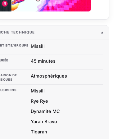
ICHE TECHNIQUE
RTISTE/GROUPE
Missill
URÉE
45 minutes
AISON DE
Atmosphériques
ISQUES
USICIENS
Missill
Rye Rye
Dynamite MC
Yarah Bravo
Tigarah