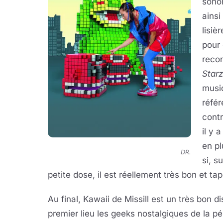
sonor
ainsi
lisiè
pour 
recon
Starz
musi
réfé
contr
il y 
en pl
DR.
si, s
petite dose, il est réellement très bon et tap
Au final, Kawaii de Missill est un très bon 
premier lieu les geeks nostalgiques de la p