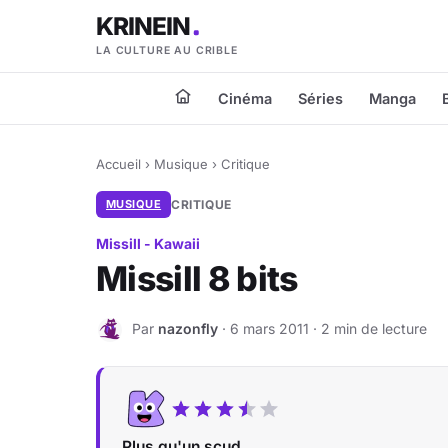
KRINEIN
LA CULTURE AU CRIBLE
Cinéma
Séries
Manga
Accueil
›
Musique
›
Critique
MUSIQUE
CRITIQUE
Missill - Kawaii
Missill 8 bits
Par
nazonfly
· 6 mars 2011 · 2 min de lecture
N
Plus qu'un scud