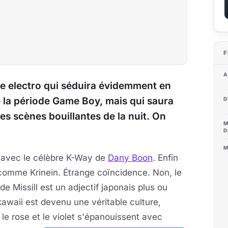
F
A
que electro qui séduira évidemment en
e la période Game Boy, mais qui saura
D
les scènes bouillantes de la nuit. On
M
D
M
ir avec le célèbre K-Way de
Dany Boon
. Enfin
comme Krinein. Étrange coïncidence. Non, le
 Missill est un adjectif japonais plus ou
waii est devenu une véritable culture,
 le rose et le violet s'épanouissent avec