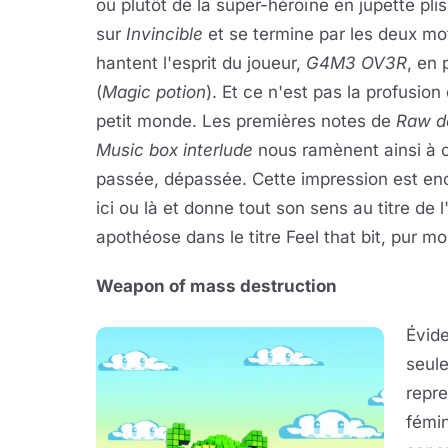
ou plutôt de la super-héroïne en jupette pli
sur
Invincible
et se termine par les deux mo
hantent l'esprit du joueur,
G4M3 OV3R
,
en 
(
Magic potion
)
. Et ce n'est pas la profusion
petit monde. Les premières notes de
Raw d
Music box interlude
nous ramènent ainsi à c
passée, dépassée. Cette impression est enc
ici ou là et donne tout son sens au titre d
apothéose dans le titre Feel that bit, pur m
Weapon of mass destruction
Évide
seule
repre
fémin