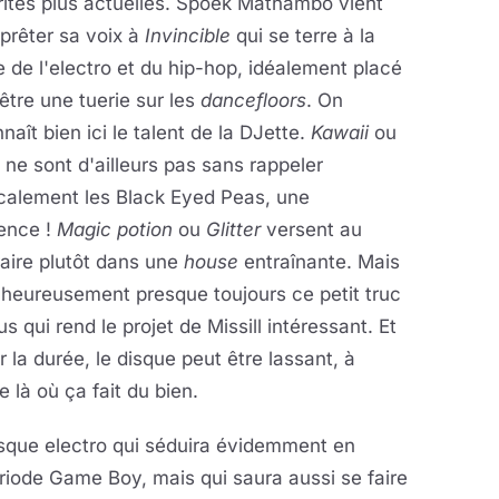
ités plus actuelles. Spoek Mathambo vient
 prêter sa voix à
Invincible
qui se terre à la
re de l'electro et du hip-hop, idéalement placé
être une tuerie sur les
dancefloors
. On
naît bien ici le talent de la DJette.
Kawaii
ou
ne sont d'ailleurs pas sans rappeler
calement les Black Eyed Peas, une
rence !
Magic
potion
ou
Glitter
versent au
aire plutôt dans une
house
entraînante. Mais
a heureusement presque toujours ce petit truc
us qui rend le projet de Missill intéressant. Et
ur la durée, le disque peut être lassant, à
e là où ça fait du bien.
disque electro qui séduira évidemment en
ériode Game Boy, mais qui saura aussi se faire