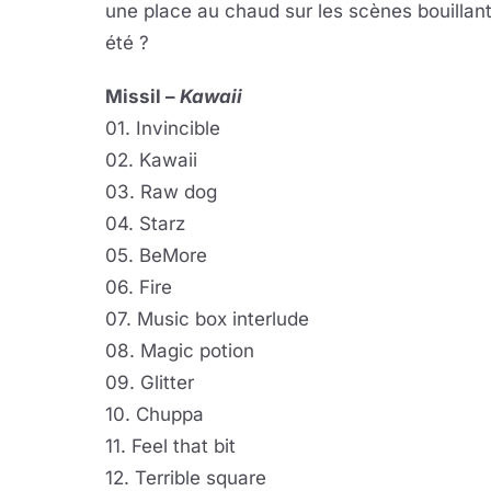
une place au chaud sur les scènes bouillante
été ?
Missil –
Kawai
i
01. Invincible
02. Kawaii
03. Raw dog
04. Starz
05. BeMore
06. Fire
07. Music box interlude
08. Magic potion
09. Glitter
10. Chuppa
11. Feel that bit
12. Terrible square