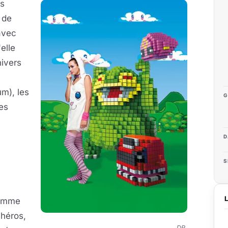
s
 de
avec
elle
nivers
um), les
G
les
D
S
comme
 héros,
DR.