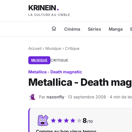
KRINEIN
LA CULTURE AU CRIBLE
Cinéma
Séries
Manga
Accueil
›
Musique
›
Critique
MUSIQUE
CRITIQUE
Metallica - Death magnetic
Metallica - Death mag
Par
nazonfly
· 13 septembre 2008 · 4 min de le
N
Notre note :
8
/10
Comme au bon vieux temps