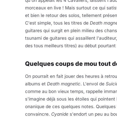
qu'on appelait les 4 Cavaliers, laissent l'a
morceaux en live ! Mais surtout ce qui satisf
et bien le retour des solos, tellement prése
C'est simple, tous les titres de
Death
magne
guitares qui surgit en plein milieu des chan
tsunami de guitares qui assaillent l'audit
des tous meilleurs titres) au début pourtant
Quelques coups de mou tout 
On pourrait en fait jouer des heures à retro
albums et
Death magnetic
. L'envol de
Suic
comme au bon vieux temps, rappelle imma
s'imagine déjà sous les étoiles qui pointent 
onanique de ces quelques notes. Quelques
convaincre.
Cyanide
s'endort un peu au bou