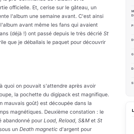
ie officielle. Et, cerise sur le gâteau, un
M
vente l'album une semaine avant. C'est ainsi
D
 l'album avant même les fans qui avaient
P
5 ans (déjà !) ont passé depuis le très décrié
St
D
ile que je déballais le paquet pour découvrir
G
D
S
à quoi on pouvait s'attendre après avoir
oupe, la pochette du digipack est magnifique.
on mauvais goût) est découpée dans la
amps magnétiques. Deuxième constation : le
été abandonné pour
Load
,
Reload
,
S&M
et
St
ssous un
Death magnetic
d'argent pour