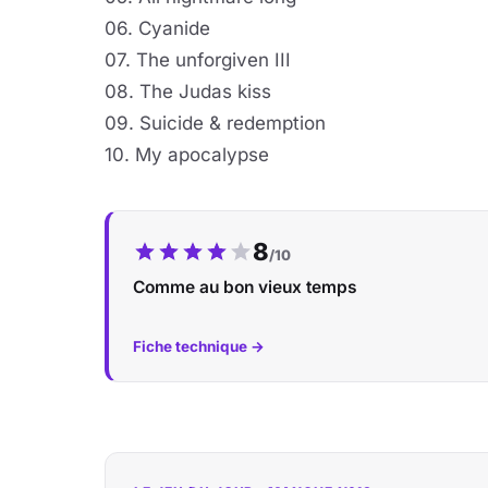
06. Cyanide
07. The unforgiven III
08. The Judas kiss
09. Suicide & redemption
10. My apocalypse
Notre note :
8
/10
Comme au bon vieux temps
Fiche technique →