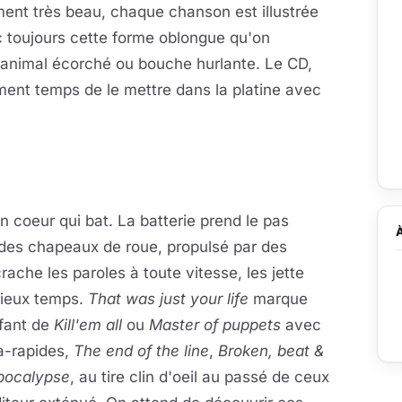
raiment très beau, chaque chanson est illustrée
c toujours cette forme oblongue qu'on
d'animal écorché ou bouche hurlante. Le CD,
dement temps de le mettre dans la platine avec
n coeur qui bat. La batterie prend le pas
 des chapeaux de roue, propulsé par des
ache les paroles à toute vitesse, les jette
ieux temps.
That was just your life
marque
nfant de
Kill'em all
ou
Master of puppets
avec
ra-rapides,
The end of the line
,
Broken, beat &
pocalypse
, au tire clin d'oeil au passé de ceux