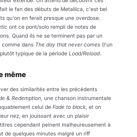
uditeur exténué. On attend de découvrir ces
ait le fan des débuts de Metallica, c'est bel
nts qu'on en ferait presque une overdose.
tic
ont ce pont/solo rempli de notes de
sons. Quand ils ne se terminent pas par un
eur, comme dans
The day that never comes
(l'un
 plutôt typique de la période
Load/Reload
.
de même
uver des similarités entre les précédents
ide & Redemption,
une chanson instrumentale
nquablement celui de
Fade to black
, et on
leur nez, en jouissant avec un plaisir
 titres cependant peinent malheureusement à
t de quelques minutes malgré un riff