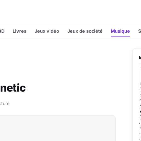
BD
Livres
Jeux vidéo
Jeux de société
Musique
S
netic
cture