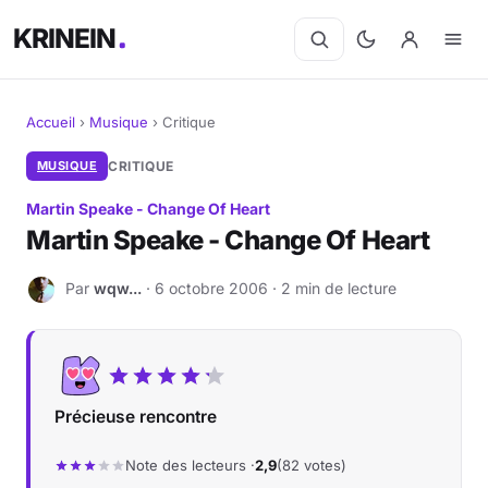
KRINEIN
Accueil
›
Musique
›
Critique
Cinéma
MUSIQUE
CRITIQUE
Martin Speake - Change Of Heart
Séries
Martin Speake - Change Of Heart
Manga
Par
wqw...
· 6 octobre 2006 · 2 min de lecture
W
BD
Livres
Précieuse rencontre
Jeux vidéo
Note des lecteurs ·
2,9
(82 votes)
Jeux de société