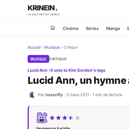
KRINEIN
LA CULTURE AU CRIBLE
Cinéma
Séries
Manga
Accueil
›
Musique
›
Critique
MUSIQUE
CRITIQUE
Lucid Ann -X voto to Kim Gordon's legs
Lucid Ann, un hymne
Par
nazonfly
· 3 mars 2011 · 1 min de lecture
N
Jeunesse lucide