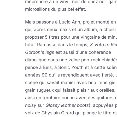
méprendre à un vinyl, noir de chez noir garn
microsillons du plus bel effet.
Mais passons à Lucid Ann, projet monté en
qui, après deux maxis et un album, a choisi
proposer 5 titres pour une vingtaine de min
total. Ramassé dans le temps,
X Voto to Ki
Gordon's legs
est aussi d'une cohérence
diabolique dans une veine pop-rock chiadé
pense à Eels, à Sonic Youth et à cette scè
années 90 qu'ils revendiquent avec fierté.
scène qui savait manier avec brio l'énergie
grain rugueux qui faisait plaisir aux oreilles.
ainsi en territoire connu avec des guitares 
noisy
sur
Glossy leather boots
), appuyées p
voix de Ghyslain Girard qui plonge le titre