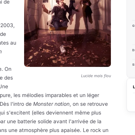
i de
 2003,
G
 de
utes au
D
m
S
e. On
Lucide mais flou
ne des
 Une
 pure, les mélodies imparables et un léger
 Dès l'intro de
Monster nation
, on se retrouve
qui s'excitent (elles deviennent même plus
ar une batterie solide avant l'arrivée de la
 dans une atmosphère plus apaisée. Le rock un