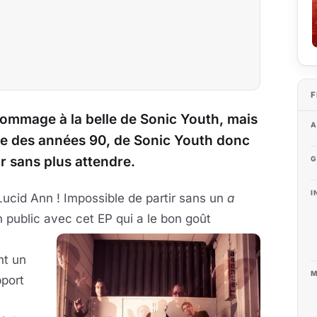
F
hommage à la belle de Sonic Youth, mais
A
te des années 90, de Sonic Youth donc
r sans plus attendre.
G
I
Lucid Ann ! Impossible de partir sans un
a
n public avec cet EP qui a le bon goût
nt un
M
pport