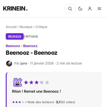
KRINEIN
Accueil
›
Musique
›
Critique
MUSIQUE
CRITIQUE
Beenooz - Beenooz
Beenooz - Beenooz
Par
juro
· 11 janvier 2006 · 2 min de lecture
J
Riton ! Remet une Beenooz !
Note des lecteurs ·
3,1
(82 votes)