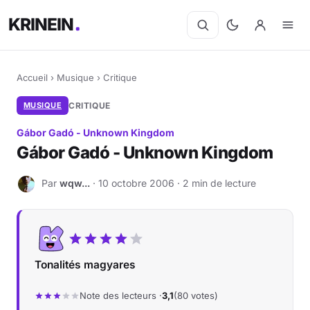
KRINEIN
Accueil
›
Musique
›
Critique
MUSIQUE
CRITIQUE
Gábor Gadó - Unknown Kingdom
Gábor Gadó - Unknown Kingdom
Par
wqw...
· 10 octobre 2006 · 2 min de lecture
W
Tonalités magyares
Note des lecteurs ·
3,1
(80 votes)