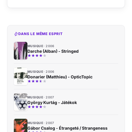
DANS LE MÊME ESPRIT
MUSIQUE
2006
Darche (Alban) - Stringed
MUSIQUE
2006
Donarier (Matthieu) - OpticTopic
MUSIQUE
2007
György Kurtág - Játékok
MUSIQUE
2007
Gábor Csalog - Étrangeté / Strangeness