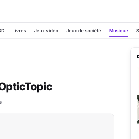
BD
Livres
Jeux vidéo
Jeux de société
Musique
S
 OpticTopic
e