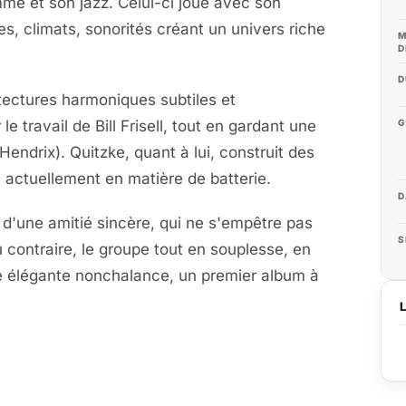
me et son jazz. Celui-ci joue avec son
s, climats, sonorités créant un univers riche
M
D
D
tectures harmoniques subtiles et
 travail de Bill Frisell, tout en gardant une
G
Hendrix). Quitzke, quant à lui, construit des
t actuellement en matière de batterie.
D
d'une amitié sincère, qui ne s'empêtre pas
S
contraire, le groupe tout en souplesse, en
e élégante nonchalance, un premier album à