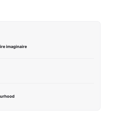
aire imaginaire
ourhood