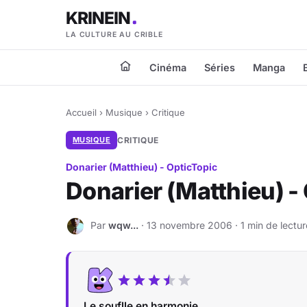
KRINEIN
LA CULTURE AU CRIBLE
Cinéma
Séries
Manga
Accueil
›
Musique
›
Critique
MUSIQUE
CRITIQUE
Donarier (Matthieu) - OpticTopic
Donarier (Matthieu) -
Par
wqw...
· 13 novembre 2006 · 1 min de lectur
W
Le souflle en harmonie