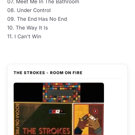
07. Meet Me In The Bathroom
08. Under Control
09. The End Has No End
10. The Way It Is
11. I Can't Win
THE STROKES - ROOM ON FIRE