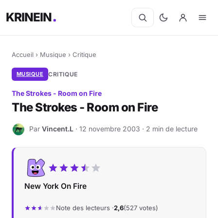
KRINEIN
Accueil
›
Musique
›
Critique
MUSIQUE
CRITIQUE
The Strokes - Room on Fire
The Strokes - Room on Fire
Par
Vincent.L
· 12 novembre 2003 · 2 min de lecture
V
New York On Fire
Note des lecteurs ·
2,6
(527 votes)