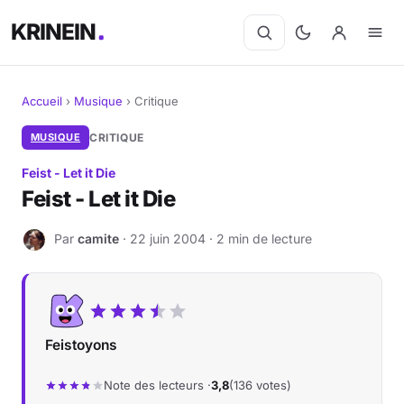
KRINEIN
Accueil
›
Musique
›
Critique
Cinéma
MUSIQUE
CRITIQUE
Feist - Let it Die
Séries
Feist - Let it Die
Manga
Par
camite
· 22 juin 2004 · 2 min de lecture
C
BD
Livres
Feistoyons
Jeux vidéo
Note des lecteurs ·
3,8
(136 votes)
Jeux de société